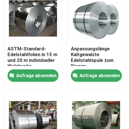
Über uns
Werksbesichtigung
ASTM-Standard-
Anpassungslänge
Qualitätskontrolle
Edelstahlfolien in 15 m
Kaltgewalzte
und 20 m individueller
Edelstahlspule zum
Walzbreite
Biegen
Kontakt mit uns
Anfrage absenden
Anfrage absenden
Bitte um ein Angebot
Edelstahlblech-Metall
Metallrohr aus Edelstahl