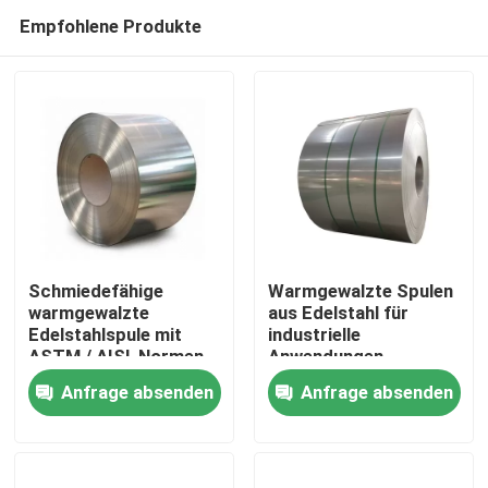
Empfohlene Produkte
Schmiedefähige
Warmgewalzte Spulen
warmgewalzte
aus Edelstahl für
Edelstahlspule mit
industrielle
Zu Hause
ASTM / AISI-Normen
Anwendungen
Anfrage absenden
Anfrage absenden
Produkte
Videos