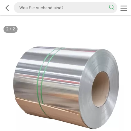
2
/
2