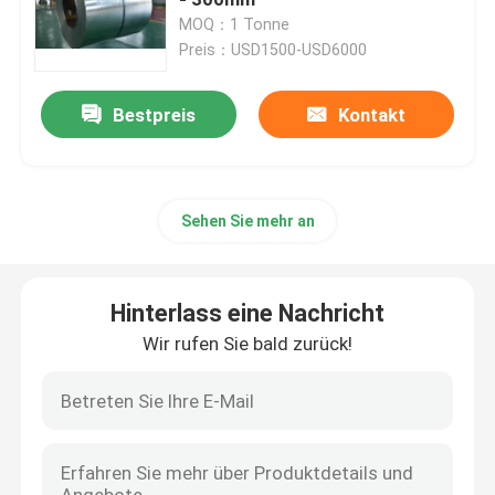
MOQ：1 Tonne
Preis：USD1500-USD6000
Spule des Edelstahls 304
Bestpreis
Kontakt
Edelstahl Rod Bar
Edelstahlblech 304
Sehen Sie mehr an
316 Edelstahlrohr
Hinterlass eine Nachricht
Kupferplattendraht
Wir rufen Sie bald zurück!
Schachtel für Kabel aus Edelstahl