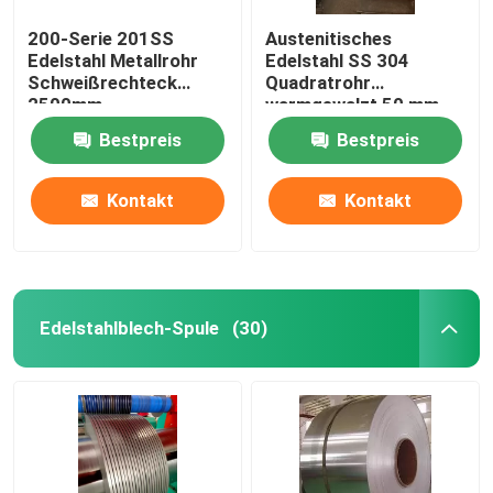
200-Serie 201SS
Austenitisches
Edelstahl Metallrohr
Edelstahl SS 304
Schweißrechteck
Quadratrohr
2500mm
warmgewalzt 50 mm
300er Serie
Bestpreis
Bestpreis
Kontakt
Kontakt
Edelstahlblech-Spule
(30)