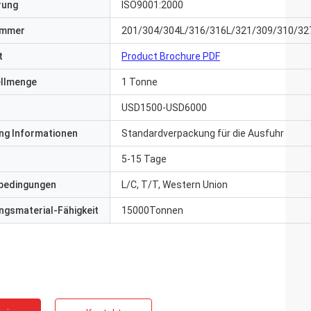
erung
ISO9001:2000
ummer
201/304/304L/316/316L/321/309/310/32
t
Product Brochure PDF
ellmenge
1 Tonne
USD1500-USD6000
ng Informationen
Standardverpackung für die Ausfuhr
5-15 Tage
bedingungen
L/C, T/T, Western Union
gsmaterial-Fähigkeit
15000Tonnen