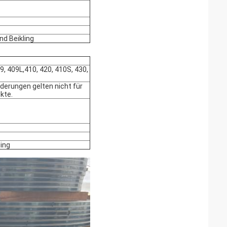
nd Beikling
09, 409L,410, 420, 410S, 430,
derungen gelten nicht für
kte.
ling