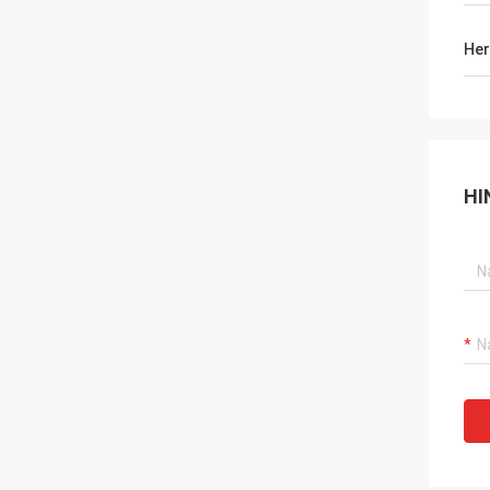
Her
HI