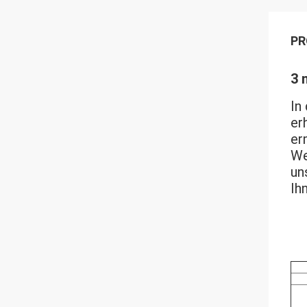
PR
3 
In
er
er
We
un
Ih