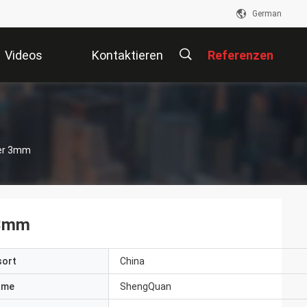
German
Videos
Kontaktieren
Referenzen
Sie Uns
描
ler 3mm
述
 3mm
sort
China
ame
ShengQuan