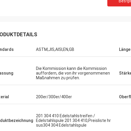
Bestpr
ODUKTDETAILS
ndards
ASTM,JIS,AISI,EN,GB
Länge
Die Kommission kann die Kommission
assung
auffordern, die von ihr vorgenommenen
Stärk
Maßnahmen zu prüfen.
erial
200er/300er/400er
Oberf
201 304 410 Edelstahlstreifen /
duktbezeichnung
Edelstahlspule 201 304 410,Preisliste hr
sus304 304 Edelstahlspule