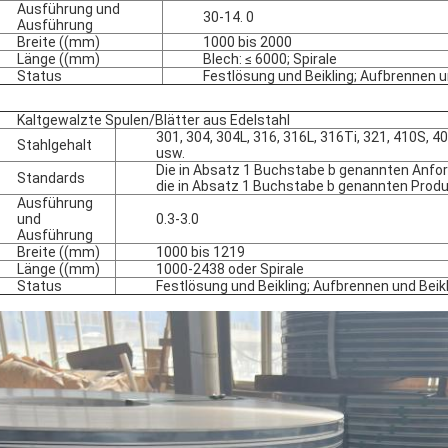
Ausführung und
30-14. 0
Ausführung
Breite ((mm)
1000 bis 2000
Länge ((mm)
Blech: ≤ 6000; Spirale
Status
Festlösung und Beikling; Aufbrennen u
Kaltgewalzte Spulen/Blätter aus Edelstahl
301, 304, 304L, 316, 316L, 316Ti, 321, 410S, 4
Stahlgehalt
usw.
Die in Absatz 1 Buchstabe b genannten Anfor
Standards
die in Absatz 1 Buchstabe b genannten Produ
Ausführung
und
0.3-3.0
Ausführung
Breite ((mm)
1000 bis 1219
Länge ((mm)
1000-2438 oder Spirale
Status
Festlösung und Beikling; Aufbrennen und Beik