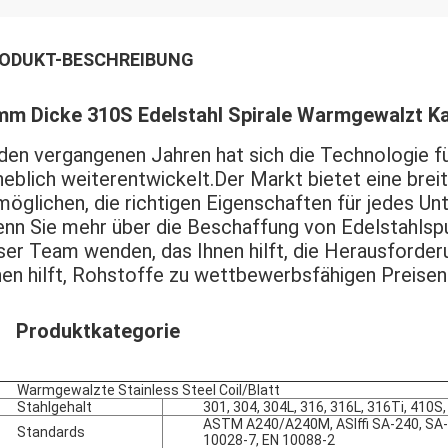
ODUKT-BESCHREIBUNG
mm Dicke 310S Edelstahl Spirale Warmgewalzt K
 den vergangenen Jahren hat sich die Technologie fü
heblich weiterentwickelt.Der Markt bietet eine breit
möglichen, die richtigen Eigenschaften für jedes Un
nn Sie mehr über die Beschaffung von Edelstahlspu
ser Team wenden, das Ihnen hilft, die Herausforder
nen hilft, Rohstoffe zu wettbewerbsfähigen Preisen
Produktkategorie
Warmgewalzte Stainless Steel Coil/Blatt
Stahlgehalt
301, 304, 304L, 316, 316L, 316Ti, 410S,
ASTM A240/A240M, ASIffi SA-240, SA-
Standards
10028-7, EN 10088-2