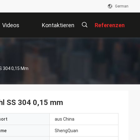
German
Videos
Kontaktieren
Referenzen
Sie Uns
描
SS 304 0,15 Mm
述
ahl SS 304 0,15 mm
sort
aus China
ame
ShengQuan