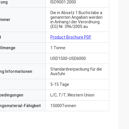
erung
ISO9001:2000
Die in Absatz 1 Buchstabe a
genannten Angaben werden
ummer
in Anhang I der Verordnung
(EG) Nr. 396/2005 au
t
Product Brochure PDF
ellmenge
1 Tonne
USD1500-USD6000
Standardverpackung für die
ng Informationen
Ausfuhr
5-15 Tage
bedingungen
L/C, T/T, Western Union
gsmaterial-Fähigkeit
15000Tonnen