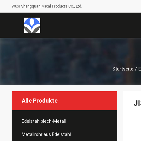
Wuxi Shengquan Metal Products Co., Ltd.
Startseite
/
E
Alle Produkte
JI
Edelstahlblech-Metall
Metallrohr aus Edelstahl