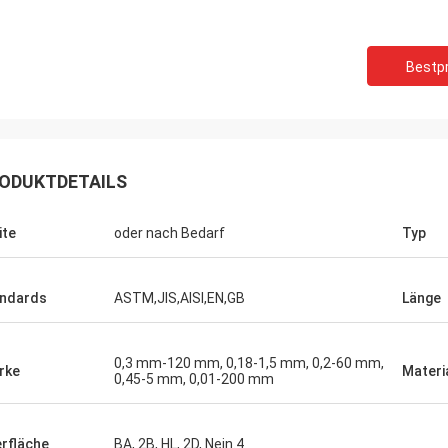
Bestpr
ODUKTDETAILS
ite
oder nach Bedarf
Typ
ndards
ASTM,JIS,AISI,EN,GB
Länge
0,3 mm-120 mm, 0,18-1,5 mm, 0,2-60 mm,
rke
Materi
0,45-5 mm, 0,01-200 mm
rfläche
BA, 2B, HL, 2D, Nein.4