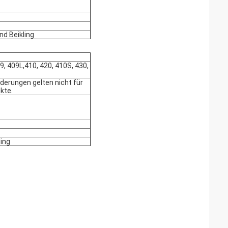
nd Beikling
09, 409L,410, 420, 410S, 430,
derungen gelten nicht für
kte.
ling