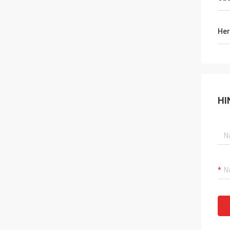
Her
HI