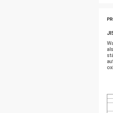
PR
JI
Wa
al
st
au
ox