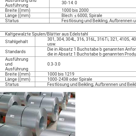
Ausführung und
30-14. 0
Ausführung
Breite ((mm)
1000 bis 2000
Länge ((mm)
Blech: ≤ 6000; Spirale
Status
Festlösung und Beikling; Aufbrennen u
Kaltgewalzte Spulen/Blätter aus Edelstahl
301, 304, 304L, 316, 316L, 316Ti, 321, 410S, 4
Stahlgehalt
usw.
Die in Absatz 1 Buchstabe b genannten Anfor
Standards
die in Absatz 1 Buchstabe b genannten Produ
Ausführung
und
0.3-3.0
Ausführung
Breite ((mm)
1000 bis 1219
Länge ((mm)
1000-2438 oder Spirale
Status
Festlösung und Beikling; Aufbrennen und Beik