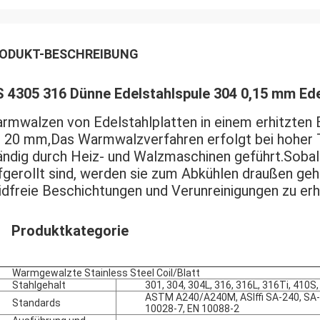
ODUKT-BESCHREIBUNG
S 4305 316 Dünne Edelstahlspule 304 0,15 mm Ede
rmwalzen von Edelstahlplatten in einem erhitzten 
s 20 mm,
Das Warmwalzverfahren erfolgt bei hoher 
ändig durch Heiz- und Walzmaschinen geführt.Sobal
fgerollt sind, werden sie zum Abkühlen draußen geh
idfreie Beschichtungen und Verunreinigungen zu erh
Produktkategorie
Warmgewalzte Stainless Steel Coil/Blatt
Stahlgehalt
301, 304, 304L, 316, 316L, 316Ti, 410S,
ASTM A240/A240M, ASIffi SA-240, SA-
Standards
10028-7, EN 10088-2