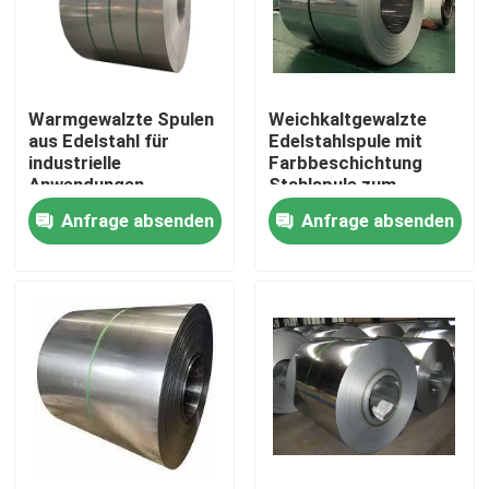
Produkte
Warmgewalzte Spulen
Weichkaltgewalzte
Videos
aus Edelstahl für
Edelstahlspule mit
industrielle
Farbbeschichtung
Anwendungen
Stahlspule zum
Edelstahlblech-Metall
Formen
Anfrage absenden
Anfrage absenden
Metallrohr aus Edelstahl
Edelstahlblech-Spule
Stab aus Edelstahl
Edelstahlblechplatte