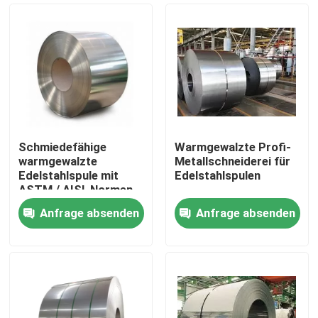
Schmiedefähige
Warmgewalzte Profi-
warmgewalzte
Metallschneiderei für
Edelstahlspule mit
Edelstahlspulen
ASTM / AISI-Normen
Anfrage absenden
Anfrage absenden
Nach Hause
Über uns
Kontakte