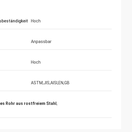
sbeständigkeit
Hoch
Anpassbar
Hoch
s
ASTM,JIS,AISI,EN,GB
s Rohr aus rostfreiem Stahl
,