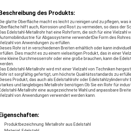
Beschreibung des Produkts:
Die glatte Oberfläche macht es leicht zu reinigen und zu pflegen, was in
Oberfläche hilft auch, Korrosion und Rost zu vermeiden, so dass der Sc
Das Edelstahl-Metallrohr hat eine Rohrform, die sich für eine Vielzahl
Automobilindustrie für Abgassysteme verwendetDie Form des Rohres 
Vielzahl von Anwendungen zu erfüllen.
Dieses Rohr ist in verschiedenen Breiten erhältlich oder kann individ
erfüllen. Dies macht es zu einem vielseitigen Produkt, das in einer 
eine kleine Durchmesserrohr oder eine große brauchen, kann die Edelst
werden.
Das Edelstahl-Metallrohr wird mit einer Vielzahl von Techniken herges
Rohr ist sorgfältig gefertigt, um höchste Qualitätsstandards zu erfüll
Dieses Produkt, das auch als Edelstahlrohr oder Edelstahlzylinderrohr be
starkes und langlebiges Metallrohr benötigen.Ob Sie ein Rohr für indu
Edelstahl-Metallrohr eine ausgezeichnete Wahl.und anpassbare Breite 
Vielzahl von Anwendungen verwendet werden kann.
Eigenschaften:
Produktbezeichnung: Metallrohr aus Edelstahl
Material: Edelstahl