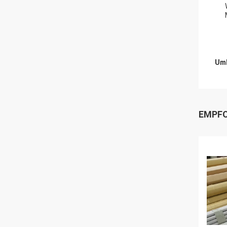
Umb
EMPFO