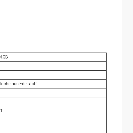
N,GB
 Bleche aus Edelstahl
rf