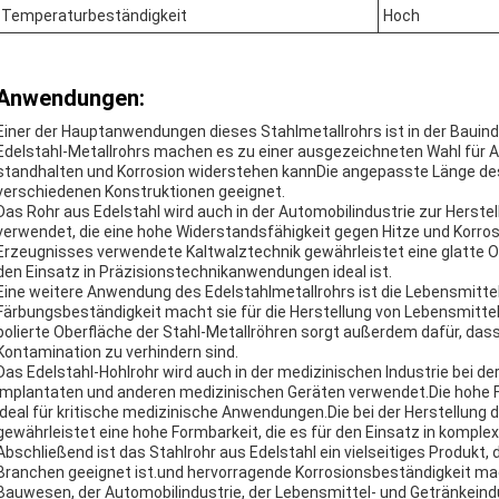
Temperaturbeständigkeit
Hoch
Anwendungen:
Einer der Hauptanwendungen dieses Stahlmetallrohrs ist in der Bauindu
Edelstahl-Metallrohrs machen es zu einer ausgezeichneten Wahl fü
standhalten und Korrosion widerstehen kannDie angepasste Länge des 
verschiedenen Konstruktionen geeignet.
Das Rohr aus Edelstahl wird auch in der Automobilindustrie zur Hers
verwendet, die eine hohe Widerstandsfähigkeit gegen Hitze und Korrosi
Erzeugnisses verwendete Kaltwalztechnik gewährleistet eine glatte Ob
den Einsatz in Präzisionstechnikanwendungen ideal ist.
Eine weitere Anwendung des Edelstahlmetallrohrs ist die Lebensmittel
Färbungsbeständigkeit macht sie für die Herstellung von Lebensmitt
polierte Oberfläche der Stahl-Metallröhren sorgt außerdem dafür, dass 
Kontamination zu verhindern sind.
Das Edelstahl-Hohlrohr wird auch in der medizinischen Industrie bei de
Implantaten und anderen medizinischen Geräten verwendet.Die hohe F
ideal für kritische medizinische Anwendungen.Die bei der Herstellu
gewährleistet eine hohe Formbarkeit, die es für den Einsatz in kompl
Abschließend ist das Stahlrohr aus Edelstahl ein vielseitiges Produk
Branchen geeignet ist.und hervorragende Korrosionsbeständigkeit mac
Bauwesen, der Automobilindustrie, der Lebensmittel- und Getränkeindus