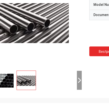
Model N
Documen
Bestpr