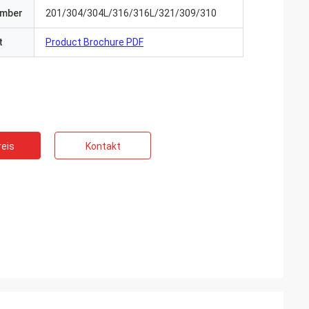
umber
201/304/304L/316/316L/321/309/310
t
Product Brochure PDF
eis
Kontakt