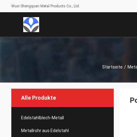
Wuxi Shengquan Metal Products Co., Ltd.
Startseite
/
Meta
Alle Produkte
Po
Edelstahlblech-Metall
Metallrohr aus Edelstahl