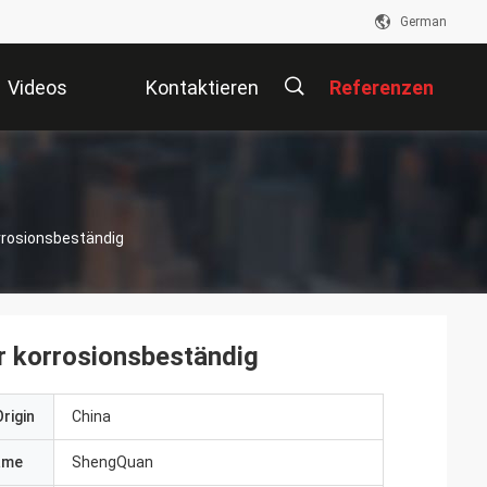
German
Videos
Kontaktieren
Referenzen
Sie Uns
描
orrosionsbeständig
述
hr korrosionsbeständig
rigin
China
ame
ShengQuan