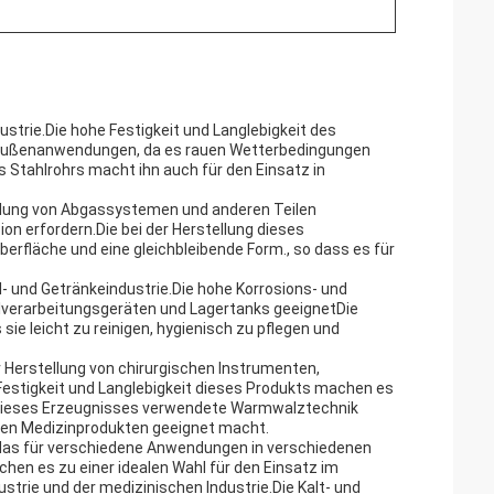
strie.Die hohe Festigkeit und Langlebigkeit des
r Außenanwendungen, da es rauen Wetterbedingungen
Stahlrohrs macht ihn auch für den Einsatz in
tellung von Abgassystemen und anderen Teilen
on erfordern.Die bei der Herstellung dieses
erfläche und eine gleichbleibende Form., so dass es für
- und Getränkeindustrie.Die hohe Korrosions- und
elverarbeitungsgeräten und Lagertanks geeignetDie
sie leicht zu reinigen, hygienisch zu pflegen und
r Herstellung von chirurgischen Instrumenten,
estigkeit und Langlebigkeit dieses Produkts machen es
ng dieses Erzeugnisses verwendete Warmwalztechnik
exen Medizinprodukten geeignet macht.
t, das für verschiedene Anwendungen in verschiedenen
hen es zu einer idealen Wahl für den Einsatz im
trie und der medizinischen Industrie.Die Kalt- und