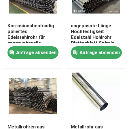
Über uns
Korrosionsbeständig
angepasste Länge
poliertes
Hochfestigkeit
Werksbesichtigung
Edelstahlrohr für
Edelstahl Hohlrohr
anspruchsvolle
Plattenblatt Spirale
industrielle
Anfrage absenden
Anfrage absenden
Qualitätskontrolle
Anwendungen
Kontakt mit uns
Bitte um ein Angebot
Edelstahlblech-Metall
Metallrohr aus Edelstahl
Metallrohren aus
Metallrohr aus