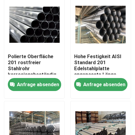
Polierte Oberfläche
Hohe Festigkeit AISI
201 rostfreier
Standard 201
Stahlrohr
Edelstahlplatte
korrosionsbeständig
angepasste Länge
Korrosionsbeständig
Anfrage absenden
Anfrage absenden
Zu Hause
Produkte
Videos