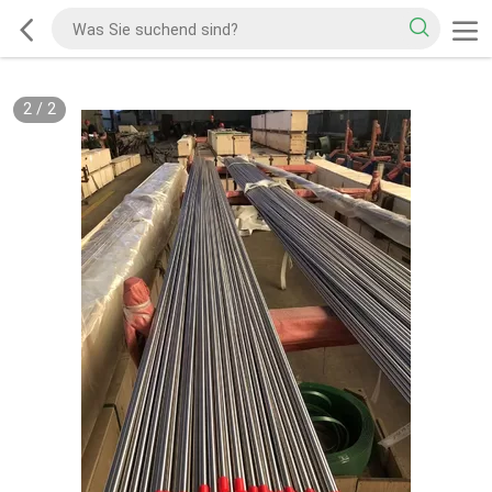
2
/
2