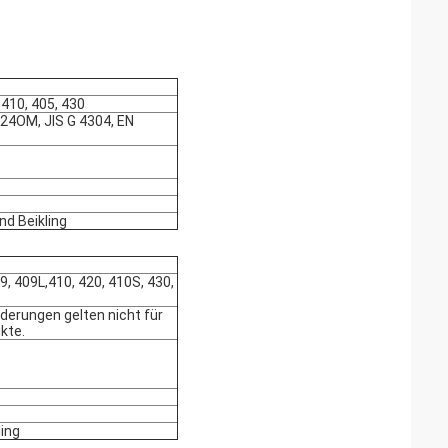
 410, 405, 430
24OM, JIS G 4304, EN
nd Beikling
09, 409L,410, 420, 410S, 430,
derungen gelten nicht für
kte.
ling