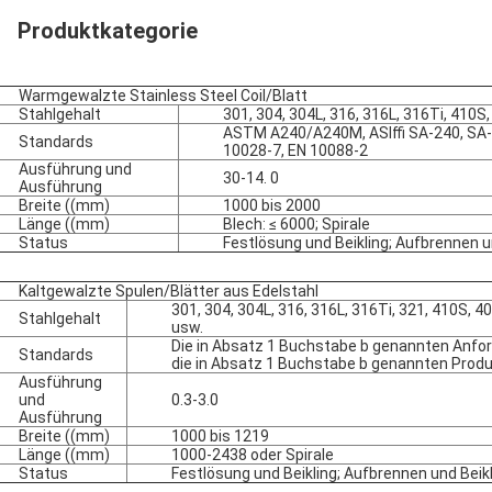
Produktkategorie
Warmgewalzte Stainless Steel Coil/Blatt
Stahlgehalt
301, 304, 304L, 316, 316L, 316Ti, 410S,
ASTM A240/A240M, ASIffi SA-240, SA-
Standards
EINREICHUNGEN
10028-7, EN 10088-2
Ausführung und
30-14. 0
Ausführung
Breite ((mm)
1000 bis 2000
Länge ((mm)
Blech: ≤ 6000; Spirale
Status
Festlösung und Beikling; Aufbrennen u
Kaltgewalzte Spulen/Blätter aus Edelstahl
301, 304, 304L, 316, 316L, 316Ti, 321, 410S, 4
Stahlgehalt
usw.
Die in Absatz 1 Buchstabe b genannten Anfor
Standards
die in Absatz 1 Buchstabe b genannten Produ
Ausführung
und
0.3-3.0
Ausführung
Breite ((mm)
1000 bis 1219
Länge ((mm)
1000-2438 oder Spirale
Status
Festlösung und Beikling; Aufbrennen und Beik