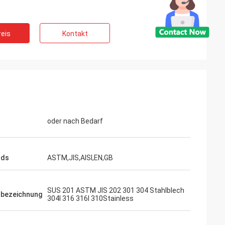
eis
Kontakt
oder nach Bedarf
rds
ASTM,JIS,AISI,EN,GB
SUS 201 ASTM JIS 202 301 304 Stahlblech
tbezeichnung
304l 316 316l 310Stainless