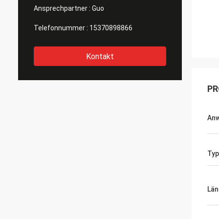
Ansprechpartner :
Guo
Telefonnummer :
15370898866
Kontakt
PR
An
Typ
Län