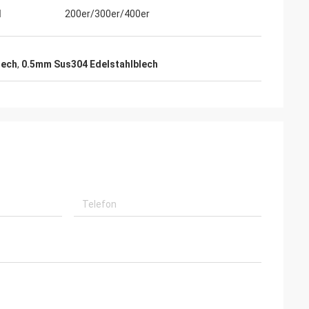
l
200er/300er/400er
lech
,
0.5mm Sus304 Edelstahlblech