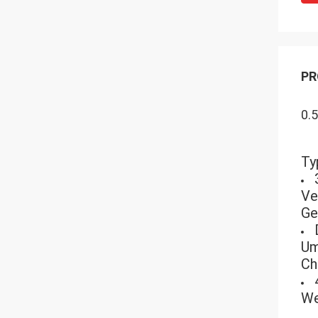
PR
0.
Ty
Ve
Ge
Um
Ch
We