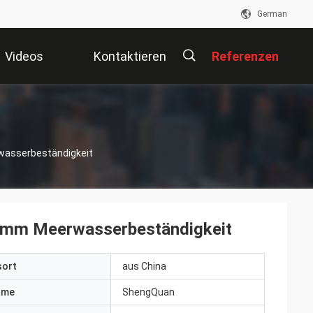
German
Videos
Kontaktieren
Referenzen
Sie Uns
描
wasserbeständigkeit
述
0mm Meerwasserbeständigkeit
sort
aus China
ame
ShengQuan