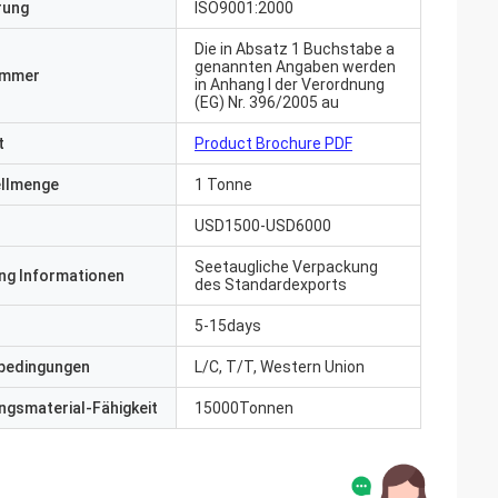
erung
ISO9001:2000
Die in Absatz 1 Buchstabe a
genannten Angaben werden
ummer
in Anhang I der Verordnung
(EG) Nr. 396/2005 au
t
Product Brochure PDF
ellmenge
1 Tonne
USD1500-USD6000
Seetaugliche Verpackung
ng Informationen
des Standardexports
5-15days
bedingungen
L/C, T/T, Western Union
gsmaterial-Fähigkeit
15000Tonnen