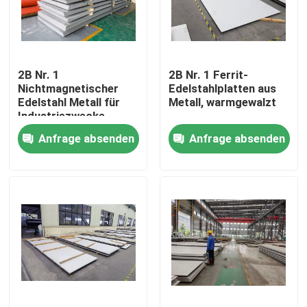
Produkte
2B Nr. 1
2B Nr. 1 Ferrit-
Videos
Nichtmagnetischer
Edelstahlplatten aus
Edelstahl Metall für
Metall, warmgewalzt
Industriezwecke
Edelstahlblech-Metall
Anfrage absenden
Anfrage absenden
Metallrohr aus Edelstahl
Edelstahlblech-Spule
Stab aus Edelstahl
Edelstahlblechplatte