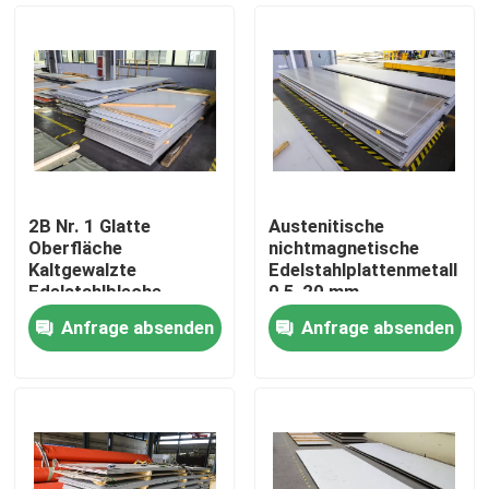
2B Nr. 1 Glatte
Austenitische
Oberfläche
nichtmagnetische
Kaltgewalzte
Edelstahlplattenmetall
Edelstahlbleche
0,5-20 mm
Anfrage absenden
Anfrage absenden
Nach Hause
Über uns
Kontakte