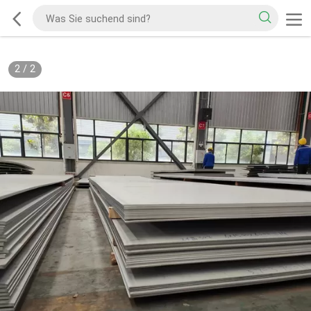
2
/
2